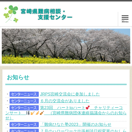
ホーム
ご相談の方は
講演・交流会案内
お知らせ
センターニュース
・
JRPS宮崎交流会に参加しました
関係機関リンク
・
６月の交流会がありました
・
第23回 ハートtoハート
チャリティーコ
難病等情報
ンサート
（宮崎県難病団体連絡協議会からのお知ら
せ）
・
「難病ひなた塾2023」開催のお知らせ
センターアクセス
・
７月のハローワーク出張相談日程変更のおしら