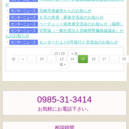
せ
個人情報保護方針
・
宮崎市保健所からのお知らせ
・
６月の患者・家族交流会のお知らせ
サイトマップ
・
ベーチェット病患者交流会のお知らせ（福岡）
・
宮腎協（一般社団法人宮崎県腎臓病協議会）か
らのお知らせ
お問い合わせ
・
センターだより5号発行と交流会のお知らせ
15 / 20
« 先
閉じる
頭
«
...
10
...
13
14
15
16
17
...
20
後 »
0985-31-3414
お気軽にお電話下さい。
相談時間