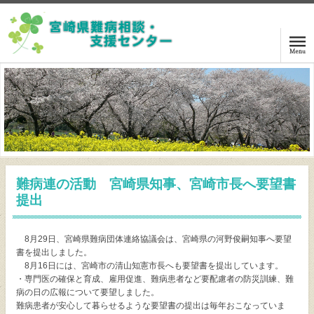
ホーム
ご相談の方は
講演・交流会案内
難病連の活動 宮崎県知事、宮崎市長へ要望書
センターニュース
提出
関係機関リンク
8月29日、宮崎県難病団体連絡協議会は、宮崎県の河野俊嗣知事へ要望
書を提出しました。
難病等情報
8月16日には、宮崎市の清山知憲市長へも要望書を提出しています。
・専門医の確保と育成、雇用促進、難病患者など要配慮者の防災訓練、難
病の日の広報について要望しました。
センターアクセス
難病患者が安心して暮らせるような要望書の提出は毎年おこなっていま