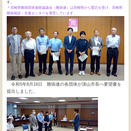
す。
＊宮崎県難病団体連絡協議会（難病連）は宮崎県から委託を受け、宮崎県
個人情報保護方針
難病相談・支援センターを運営しています。
サイトマップ
お問い合わせ
閉じる
令和5年8月16日 難病連の各団体が清山市長へ要望書を
提出しました。