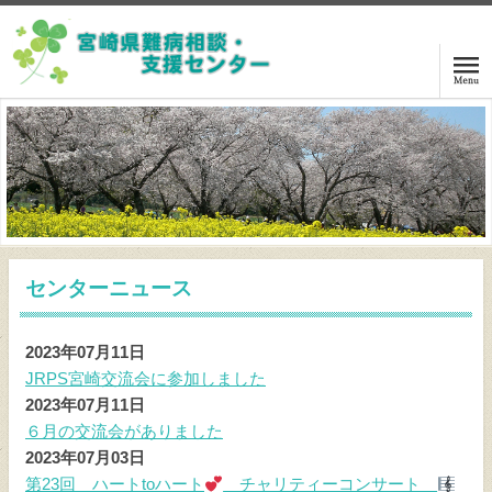
ホーム
ご相談の方は
講演・交流会案内
センターニュース
センターニュース
2023年07月11日
関係機関リンク
JRPS宮崎交流会に参加しました
2023年07月11日
難病等情報
６月の交流会がありました
2023年07月03日
センターアクセス
第23回 ハートtoハート
チャリティーコンサート