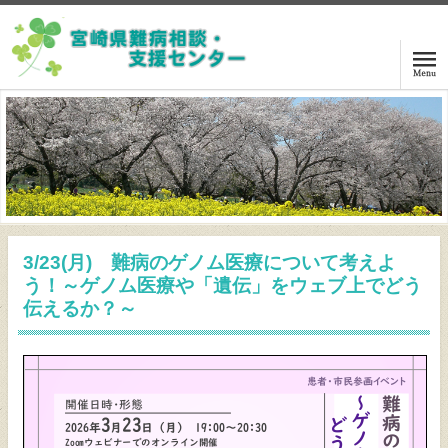
ホーム
ご相談の方は
講演・交流会案内
3/23(月) 難病のゲノム医療について考えよ
センターニュース
う！～ゲノム医療や「遺伝」をウェブ上でどう
伝えるか？～
関係機関リンク
難病等情報
センターアクセス