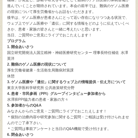
機構」が発足し、診断や研究を中心として難病のゲノム医療の体制整備が
進んでいくことが期待されています。本会の前半では、難病のゲノム医療
の現状について厚生労働省からお話をいただきます。
後半は、ゲノム医療が患者さんにとって近い存在になりつつある状況で、
ウェブ上でゲノム医療や「遺伝」に関する情報をどのように伝えていくべ
きか、患者・家族の皆さんと一緒に考えたいと思います。
当日、ご質問やご意見にライブでおこたえします！
プログラム
1.
開会あいさつ
国立研究開発法人国立精神・神経医療研究センター 理事長特任補佐 水澤
英洋
2.
難病のゲノム医療の現状について
厚生労働省健康・生活衛生局難病対策課
休憩
3.
ゲノム医療や「遺伝」に関するウェブ上の情報提供・伝え方について
東京大学医科学研究所 公共政策研究分野
4.
患者・市民参画（PPI）グループインタビュー参加者から
水澤班PPI協力者の患者・家族の方々
5.
参加者からのQ&A
みなさんからのご意見・ご質問にライブでおこたえします！
＊個別の治療内容や研究参加に関するご質問・ご相談は受け付けられませ
んのでご了承下さい。
＊ご質問は事前アンケートと当日のQ&A機能で受け付けます。
6.
閉会あいさつ