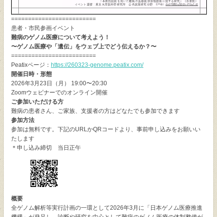
=========================
患者・市民参画イベント
難病のゲノム医療について考えよう！
〜ゲノム医療や「遺伝」をウェブ上でどう伝えるか？〜
=========================
Peatixページ：
https://260323-genome.peatix.com/
開催日時・形態
2026年3月23日（月） 19:00〜20:30
Zoomウェビナーでのオンライン開催
ご参加いただける方
難病の患者さん、ご家族、支援者の方はどなたでも参加できます
参加方法
参加は無料です。下記のURLかQRコードより、事前申し込みをお願いい
たします
＊申し込み締切 当日正午
概要
全ゲノム解析等実行計画の一環として2026年3月に「日本ゲノム医療推進