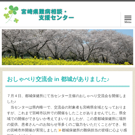
ホーム
ご相談の方は
講演・交流会案内
おしゃべり交流会 in 都城がありました♪
センターニュース
７月４日、都城保健所にて当センター主催のおしゃべり交流会を開催しま
関係機関リンク
した♪
当センターは県内唯一で、交流会の対象者も宮崎県全域となっておりま
すが、これまで宮崎市以外での開催をしたことがありませんでした。県全
難病等情報
域での開催ができないか考えてまいりましたが、この度都城保健所に場所
の提供、患者さんへのお知らせ等多くのご協力をいただくことができ、初
センターアクセス
の宮崎市外開催が実現しました
都城保健所の難病担当の皆様に心より感