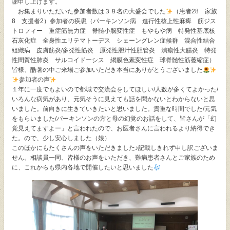
謝申し上げます。
お集まりいただいた参加者数は３８名の大盛会でした
（患者28 家族
個人情報保護方針
8 支援者2）参加者の疾患（パーキンソン病 進行性核上性麻痺 筋ジス
トロフィー 重症筋無力症 脊髄小脳変性症 もやもや病 特発性基底核
石灰化症 全身性エリテマトーデス シェーングレン症候群 混合性結合
サイトマップ
組織病 皮膚筋炎/多発性筋炎 原発性胆汁性胆管炎 潰瘍性大腸炎 特発
性間質性肺炎 サルコイドーシス 網膜色素変性症 球脊髄性筋萎縮症）
皆様、酷暑の中ご来場ご参加いただき本当にありがとうございました
お問い合わせ
参加者の声
１年に一度でもよいので都城で交流会をしてほしい/人数が多くてよかった/
いろんな病気があり、元気そうに見えても話を聞かないとわからないと思
閉じる
いました。前向きに生きていきたいと思いました。貴重な時間でした/元気
をもらいました/パーキンソンの方と母の幻覚のお話をして、皆さんが「幻
覚見えてますよー」と言われたので、お医者さんに言われるより納得でき
た。ので、少し安心しました（娘）
このほかにもたくさんの声をいただきました♪記載しきれず申し訳ございま
せん。相談員一同、皆様のお声をいただき、難病患者さんとご家族のため
に、これからも県内各地で開催したいと思いました