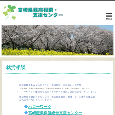
ホーム
ご相談の方は
講演・交流会案内
就労相談
センターニュース
関係機関リンク
難病等情報
ハローワーク
センターアクセス
宮崎産業保健総合支援センター